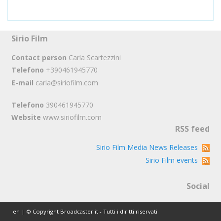
Sirio Film
Contact person
Carla Scartezzini
Telefono
+390461945770
E-mail
carla@siriofilm.com
Telefono
390461945770
Website
www.siriofilm.com
RSS feed
Sirio Film Media News Releases
Sirio Film events
Social
en | © Copyright Broadcaster.it - Tutti i diritti riservati