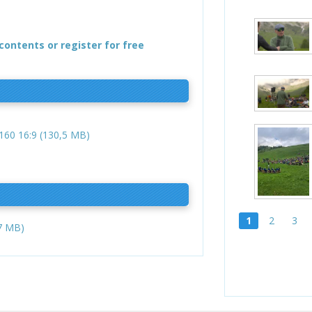
contents or register for free
60 16:9 (130,5 MB)
1
2
3
7 MB)