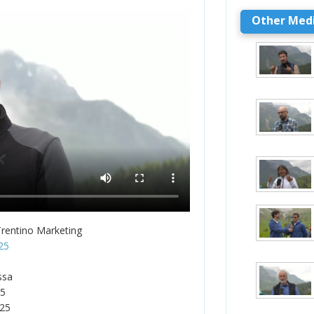
Other Med
Trentino Marketing
25
ssa
25
025