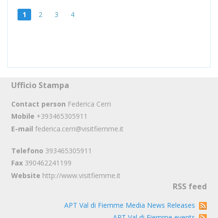
1
2
3
4
Ufficio Stampa
Contact person
Federica Cerri
Mobile
+393465305911
E-mail
federica.cerri@visitfiemme.it
Telefono
393465305911
Fax
390462241199
Website
http://www.visitfiemme.it
RSS feed
APT Val di Fiemme Media News Releases
APT Val di Fiemme events