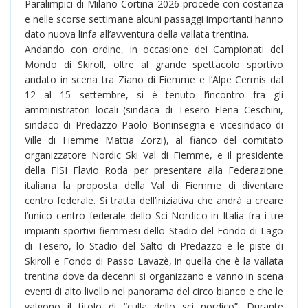
Paralimpici di Milano Cortina 2026 procede con costanza
e nelle scorse settimane alcuni passaggi importanti hanno
dato nuova linfa all’avventura della vallata trentina.
Andando con ordine, in occasione dei Campionati del
Mondo di Skiroll, oltre al grande spettacolo sportivo
andato in scena tra Ziano di Fiemme e l’Alpe Cermis dal
12 al 15 settembre, si è tenuto l’incontro fra gli
amministratori locali (sindaca di Tesero Elena Ceschini,
sindaco di Predazzo Paolo Boninsegna e vicesindaco di
Ville di Fiemme Mattia Zorzi), al fianco del comitato
organizzatore Nordic Ski Val di Fiemme, e il presidente
della FISI Flavio Roda per presentare alla Federazione
italiana la proposta della Val di Fiemme di diventare
centro federale. Si tratta dell’iniziativa che andrà a creare
l’unico centro federale dello Sci Nordico in Italia fra i tre
impianti sportivi fiemmesi dello Stadio del Fondo di Lago
di Tesero, lo Stadio del Salto di Predazzo e le piste di
Skiroll e Fondo di Passo Lavazè, in quella che è la vallata
trentina dove da decenni si organizzano e vanno in scena
eventi di alto livello nel panorama del circo bianco e che le
valgono il titolo di “culla dello sci nordico”. Durante